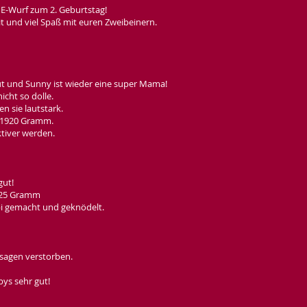
E-Wurf zum 2. Geburtstag!
it und viel Spaß mit euren Zweibeinern.
t und Sunny ist wieder eine super Mama!
cht so dolle.
n sie lautstark.
d 1920 Gramm.
ktiver werden.
gut!
225 Gramm
ipi gemacht und geknödelt.
rsagen verstorben.
ys sehr gut!