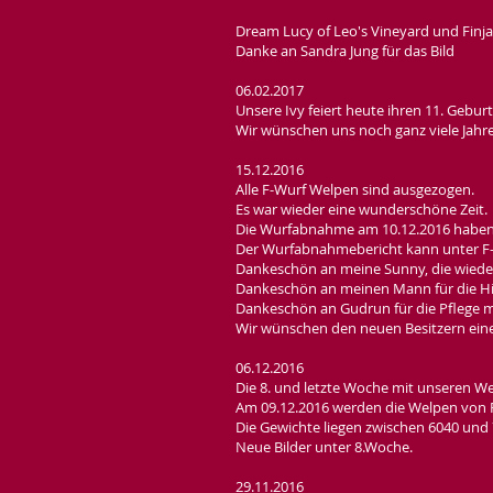
Dream Lucy of Leo's Vineyard und Finja (J
Danke an Sandra Jung für das Bild
06.02.2017
Unsere Ivy feiert heute ihren 11. Gebur
Wir wünschen uns noch ganz viele Jahre
15.12.2016
Alle F-Wurf Welpen sind ausgezogen.
Es war wieder eine wunderschöne Zeit.
Die Wurfabnahme am 10.12.2016 haben 
Der Wurfabnahmebericht kann unter F
Dankeschön an meine Sunny, die wiede
Dankeschön an meinen Mann für die Hil
Dankeschön an Gudrun für die Pflege m
Wir wünschen den neuen Besitzern eine
06.12.2016
Die 8. und letzte Woche mit unseren We
Am 09.12.2016 werden die Welpen von F
Die Gewichte liegen zwischen 6040 un
Neue Bilder unter 8.Woche.
29.11.2016