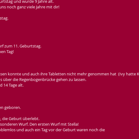
rtstag und wurde 9 Jahre alt.
ns noch ganz viele Jahre mit dir!
stag.
rf zum 11. Geburtstag.
en Tag!
en konnte und auch ihre Tabletten nicht mehr genommen hat (Ivy hatte K
uns über die Regenbogenbrücke gehen zu lassen.
 14 Tage alt.
en geboren.
, die Geburt überlebt.
esonderen Wurf. Den ersten Wurf mit Stella!
oblemlos und auch ein Tag vor der Geburt waren noch die