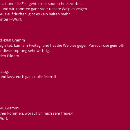
alt und die Zeit geht leider sooo schnell vorbei.
 und wir konnten ganz stolz unsere Welpies zeigen
Auslauf durften, gibt es kein halten mehr
unter F-Wurf.
nd 4960 Gramm
 begleitet, kam am Freitag und hat die Welpies gegen Parvovirose geimpft!
r diese Impfung sehr wichtig.
 den Bildern
stag.
d lasst euch ganz dolle feiern!!!
2640 Gramm!
her kommen, worauf ich mich sehr freue:-)
Wurf.