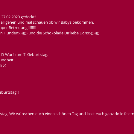
 27.02.2020 gedeckt!
chall gehen und mal schauen ob wir Babys bekommen.
er Betreuung!!!!!!!!!
 Hunden:-)))))) und die Schokolade Dir liebe Doris:-)))))))
 D-Wurf zum 7. Geburtstag.
undheit!
 :-)
burtstag!!!
stag. Wir wünschen euch einen schönen Tag und lasst euch ganz dolle feiern!