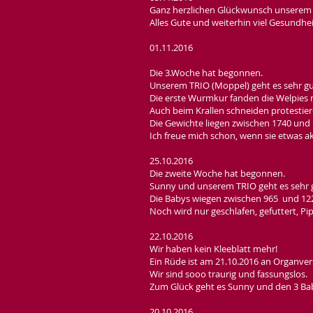
Ganz herzlichen Glückwunsch unserem 
Alles Gute und weiterhin viel Gesundhe
01.11.2016
Die 3.Woche hat begonnen.
Unserem TRIO (Moppel) geht es sehr gu
Die erste Wurmkur fanden die Welpies ni
Auch beim Krallen schneiden protestiere
Die Gewichte liegen zwischen 1740 un
Ich freue mich schon, wenn sie etwas a
25.10.2016
Die zweite Woche hat begonnen.
Sunny und unserem TRIO geht es sehr 
Die Babys wiegen zwischen 965 und 1
Noch wird nur geschlafen, gefuttert, P
22.10.2016
Wir haben kein Kleeblatt mehr!
Ein Rüde ist am 21.10.2016 an Organve
Wir sind sooo traurig und fassungslos.
Zum Glück geht es Sunny und den 3 Bab
20.10.2016