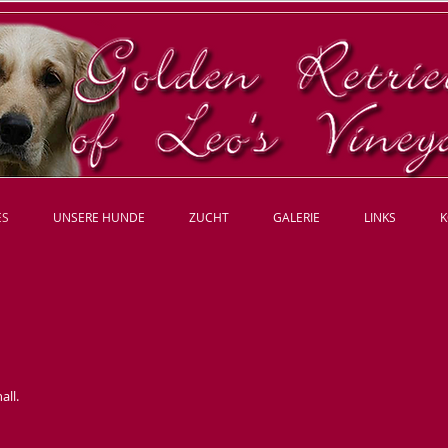
​Wellnesshotel
ES
UNSERE HUNDE
ZUCHT
GALERIE
LINKS
K
all.