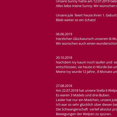
Unsere Sunny hatte am 12.07.2019 Gebu
Alles liebe meine Sunny. Wir wünschen u
Unsere Jule feiert heute ihren 1. Geburt
Bleib weiter so ein Schatz!
06.06.2019
​Herzlichen Glückwunsch unserem B-Wu
Wir wünschen euch einen wunderschön
20.10.2018
Nachdem Ivy kaum noch laufen und ess
entschlossen, sie heute in Würde bei 
Meine Ivy wurde 12 Jahre , 8 Monate und
27.08.2018
Am 22.07.2018 hat unsere Stella 6 Welp
Es waren 3 Mädels und drei Buben.
Leider hat nur ein Mädchen, unsere Jule
Ich war so sehr glücklich über diesen b
Die Schwangerschaft verlief absolut pr
Bewegungen der Welpen zu spüren.