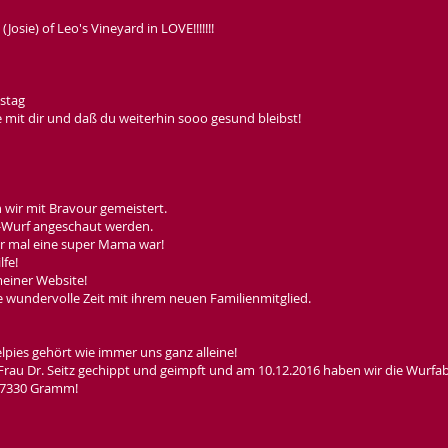
osie) of Leo's Vineyard in LOVE!!!!!!!
tstag
 mit dir und daß du weiterhin sooo gesund bleibst!
wir mit Bravour gemeistert.
-Wurf angeschaut werden.
r mal eine super Mama war!
fe!
einer Website!
 wundervolle Zeit mit ihrem neuen Familienmitglied.
lpies gehört wie immer uns ganz alleine!
rau Dr. Seitz gechippt und geimpft und am 10.12.2016 haben wir die Wurf
d 7330 Gramm!