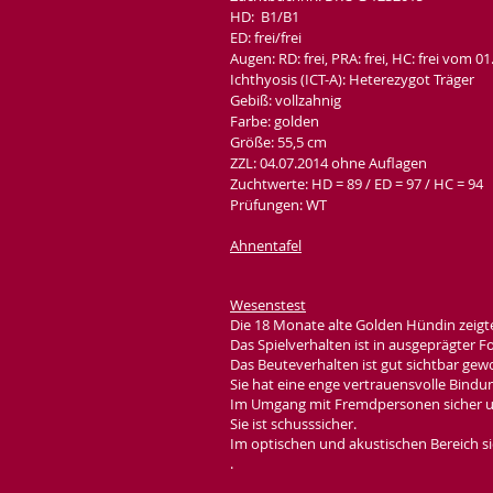
HD:
B1/B1
ED:
frei/frei
Augen:
RD: frei, PRA: frei, HC: frei vom 0
Ichthyosis (ICT-A): Heterezygot Träger
Gebiß:
vollzahnig
Farbe: golden
Größe: 55,5 cm
ZZL:
04.07.2014 ohne Auflagen
Zuchtwerte:
HD = 89 / ED = 97 / HC = 94
Prüfungen: WT
Ahnentafel
Wesenstest
Die 18 Monate alte Golden Hündin zeigt
Das Spielverhalten ist in ausgeprägter 
Das Beuteverhalten ist gut sichtbar gew
Sie hat eine enge vertrauensvolle Bindu
Im Umgang mit Fremdpersonen sicher und 
Sie ist schusssicher.
Im optischen und akustischen Bereich s
.